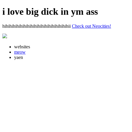
i love big dick in ym ass
hihihihihihihihihihihihihihihihihihihii
Check out Neocities!
websites
meow
yaen